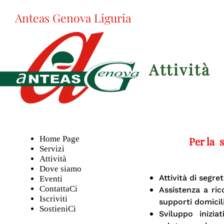
Anteas Genova Liguria
Attività
Home Page
Per la 
Servizi
Attività
Dove siamo
Attività di segre
Eventi
ContattaCi
Assistenza a rico
Iscriviti
supporti domicili
SostieniCi
Sviluppo
iniziat