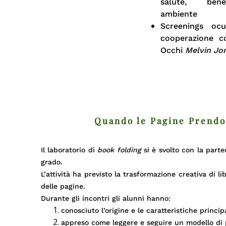
salute, bene
ambiente
Screenings ocul
cooperazione c
Occhi
Melvin Jo
Quando le Pagine Prendo
Il laboratorio di
book folding
si è svolto con la parte
grado.
L’attività ha previsto la trasformazione creativa di li
delle pagine.
Durante gli incontri gli alunni hanno:
conosciuto l’origine e le caratteristiche princip
appreso come leggere e seguire un modello di 